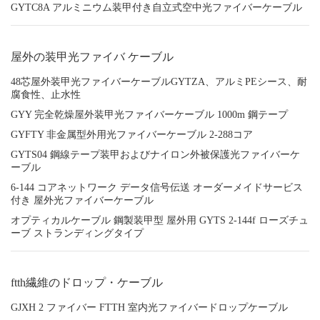
GYTC8A アルミニウム装甲付き自立式空中光ファイバーケーブル
屋外の装甲光ファイバ ケーブル
48芯屋外装甲光ファイバーケーブルGYTZA、アルミPEシース、耐
腐食性、止水性
GYY 完全乾燥屋外装甲光ファイバーケーブル 1000m 鋼テープ
GYFTY 非金属型外用光ファイバーケーブル 2-288コア
GYTS04 鋼線テープ装甲およびナイロン外被保護光ファイバーケ
ーブル
6-144 コアネットワーク データ信号伝送 オーダーメイドサービス
付き 屋外光ファイバーケーブル
オプティカルケーブル 鋼製装甲型 屋外用 GYTS 2-144f ローズチュ
ーブ ストランディングタイプ
ftth繊維のドロップ・ケーブル
GJXH 2 ファイバー FTTH 室内光ファイバードロップケーブル