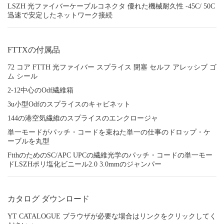
LSZH 光ファイバーケーブルコネクタ 優れた機械耐久性 -45C/ 50C
迅速で安定したネットワーク接続
FTTXの付属品
72 コア FTTH 光ファイバー スプライス 閉塞 セルフ アレッシブ ゴ
ム シール
2-12中心のOdf繊維箱
3u小型Odfのスプライスのキャビネット
144の港空気繊維のスプライスのエンクロージャ
単一モードがパッチ・コードを束ねた単一の仕事のドロップ・ケ
ーブルを丸型
FtthのためのSC/APC UPCの繊維光学のパッチ・コードの単一モー
ドLSZHポリ塩化ビニール2.0 3.0mmのジャンパー
カタログ ダウンロード
YT CATALOGUE ブラウザが必要な場合はリンクをクリックしてく