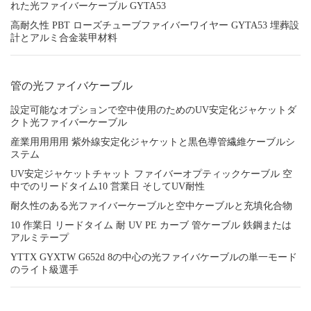
れた光ファイバーケーブル GYTA53
高耐久性 PBT ローズチューブファイバーワイヤー GYTA53 埋葬設
計とアルミ合金装甲材料
管の光ファイバケーブル
設定可能なオプションで空中使用のためのUV安定化ジャケットダ
クト光ファイバーケーブル
産業用用用用 紫外線安定化ジャケットと黒色導管繊維ケーブルシ
ステム
UV安定ジャケットチャット ファイバーオプティックケーブル 空
中でのリードタイム10 営業日 そしてUV耐性
耐久性のある光ファイバーケーブルと空中ケーブルと充填化合物
10 作業日 リードタイム 耐 UV PE カーブ 管ケーブル 鉄鋼または
アルミテープ
YTTX GYXTW G652d 8の中心の光ファイバケーブルの単一モード
のライト級選手