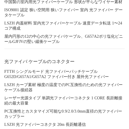
中国製の室内用光ファイバーケーブル 形状が平らなワイヤー素材
ISO9001 認定 狭い空間用 狭いファイバー 室内 光ファイバー デー
タケーブル
LSZH 内蓋材料 室内光ファイバーケーブル 速度データ転送 1〜24
コア構成
屋内円形の12の中心の光ファイバケーブル、G657A2ポリ塩化ビニ
ールGJFJVの堅い緩衝ケーブル
光ファイバ ケーブルのコネクター
FTTH シングルモード 光ファイバーパッチケーブル
G652D/G657A1/G657A2 ファイバー付き 屋外光ファイバー
LSZH カーブ素材 極度の温度でのPC互換性のための光ファイバー
ケーブル接続器
レーザー光源タイプ 単調光ファイバーコネクタ 1 CORE 長距離接
続の最大容量
PC互換性とカスタマイズ可能な0.9/2.0/3.0mm直径の光ファイバー
カップラー
LSZH 光ファイバーコネクタ 20m 長距離通信