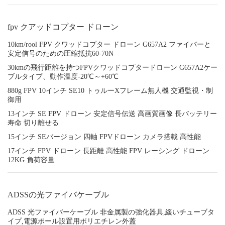
fpv クアッドコプター ドローン
10km/rool FPV クワッドコプター ドローン G657A2 ファイバーと
安定信号のための圧縮抵抗60-70N
30kmの飛行距離を持つFPVクワッドコプタードローン G657A2ケー
ブルタイプ、動作温度-20℃～+60℃
880g FPV 10インチ SE10 トゥルーXフレーム無人機 交通監視・制
御用
13インチ SE FPV ドローン 安定信号伝送 高画質画像 長バッテリー
寿命 切り離せる
15インチ SEバージョン 四軸 FPVドローン カメラ搭載 高性能
17インチ FPV ドローン 長距離 高性能 FPV レーシング ドローン
12KG 負荷容量
ADSSの光ファイバケーブル
ADSS 光ファイバーケーブル 非金属製の強化器具,緩いチューブタ
イプ,電源ポール設置用ポリエチレン外蓋