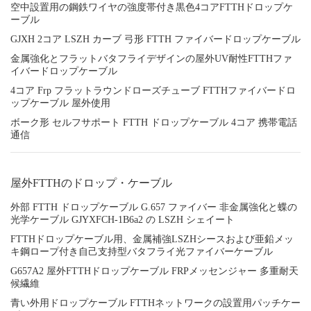
空中設置用の鋼鉄ワイヤの強度帯付き黒色4コアFTTHドロップケ
ーブル
GJXH 2コア LSZH カーブ 弓形 FTTH ファイバードロップケーブル
金属強化とフラットバタフライデザインの屋外UV耐性FTTHファ
イバードロップケーブル
4コア Frp フラットラウンドローズチューブ FTTHファイバードロ
ップケーブル 屋外使用
ボーク形 セルフサポート FTTH ドロップケーブル 4コア 携帯電話
通信
屋外FTTHのドロップ・ケーブル
外部 FTTH ドロップケーブル G.657 ファイバー 非金属強化と蝶の
光学ケーブル GJYXFCH-1B6a2 の LSZH シェイート
FTTHドロップケーブル用、金属補強LSZHシースおよび亜鉛メッ
キ鋼ロープ付き自己支持型バタフライ光ファイバーケーブル
G657A2 屋外FTTHドロップケーブル FRPメッセンジャー 多重耐天
候繊維
青い外用ドロップケーブル FTTHネットワークの設置用パッチケー