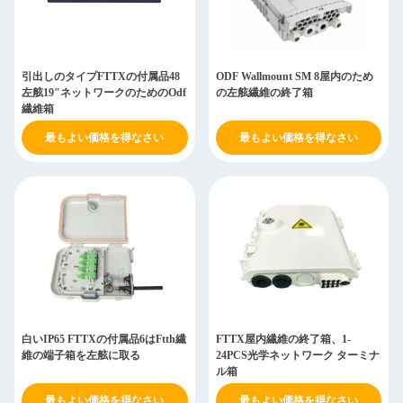
引出しのタイプFTTXの付属品48
ODF Wallmount SM 8屋内のため
左舷19"ネットワークのためのOdf
の左舷繊維の終了箱
繊維箱
最もよい価格を得なさい
最もよい価格を得なさい
白いIP65 FTTXの付属品6はFtth繊
FTTX屋内繊維の終了箱、1-
維の端子箱を左舷に取る
24PCS光学ネットワーク ターミナ
ル箱
最もよい価格を得なさい
最もよい価格を得なさい