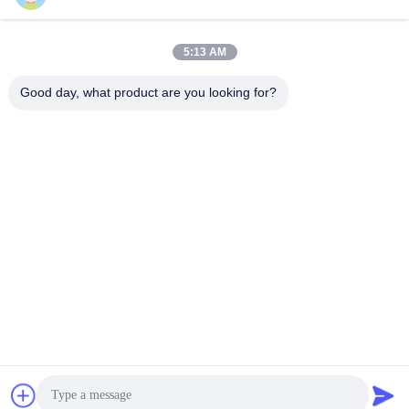
Sales03@chinafibercable.com
5:13 AM
メール
Good day, what product are you looking for?
0086-28-85050248
電話
Sichuan Yuantong Communication Co., Ltd.
Sichuan Yuantong Communication Co., Ltd.
見積もりを取得