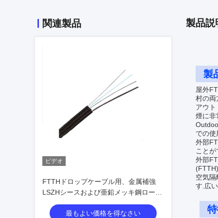
製品説
関連製品
製
屋外F
村の両
アウト
煙に非
Outd
での使
外部F
ことが
外部F
ビデオ
(FT
空気隔
FTTHドロップケーブル用、金属補強
す.広
LSZHシースおよび亜鉛メッキ鋼ロープ
付き自己支持型バタフライ光ファイバ
特
最もよい価格を得なさい
ーケーブル