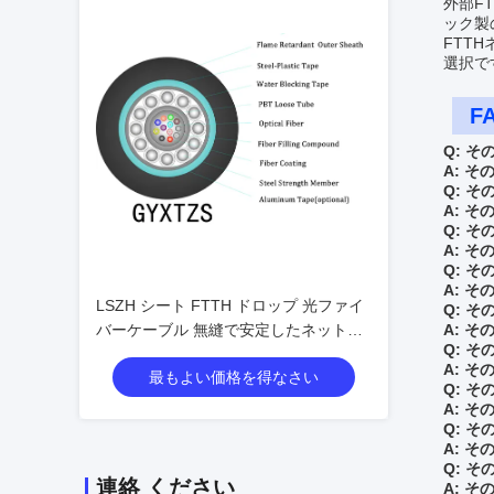
外部F
ック製
FTTH
選択で
F
Q: そ
A: そ
Q: そ
A: そ
Q: そ
A: そ
Q: そ
A: そ
LSZH シート FTTH ドロップ 光ファイ
Q: そ
バーケーブル 無縫で安定したネットワ
A: そ
Q: そ
ークソリューション
A: そ
最もよい価格を得なさい
Q: そ
A: そ
Q: そ
A: そ
Q: そ
連絡 ください
A: そ