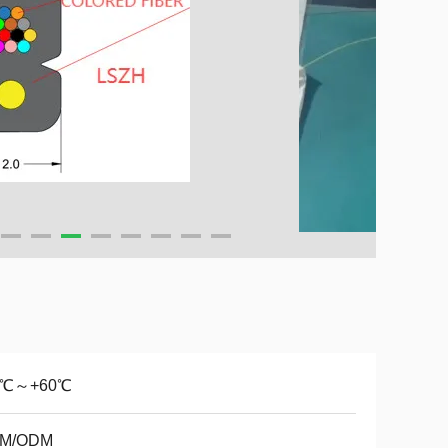
0℃～+60℃
M/ODM