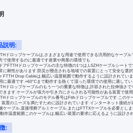
明
品説明:
TTHドロップケーブルは,さまざまな用途で使用できる汎用的なケーブル
方で使用するのに最適です産業や商業の環境でも
ドアFTTHドロップケーブルの主な特徴の1つは,LSZHケーブルシート
常に耐性があります.防災が懸念される地域での装置にとって安全な選択
oor FTTH Drop Cableは,幅広い温度範囲で動作するように設計され
用に最適です.+60°Cまで動作する熱くて湿った環境での使用に適してい
TTHドロップケーブルのもう一つの重要な特徴は,許容された拉伸強さです
できます.ケーブルが張力や引き力にさらされる可能性がある装置で使用
TTHドロップケーブルのモデル番号はFtthドロップケーブルです.この
TH) 装置のニーズを満たすために設計されています.インターネット接続
離ケーブル,直接埋葬アルミケーブル,またはFTTXケーブルを必要とします
い動作温度範囲このケーブルは,幅広い装置の要求に応えるように設計され
徴: