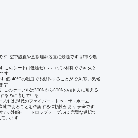
です. 空中設置や直接埋葬装置に最適です.都市や農
です.このシートは低煙ゼロハロゲン材料ででき,火と
です.
ています.低-40°Cの温度でも動作することができ,寒い気候
ます
.このケーブルは300Nから600Nの拉伸力に耐える
するのに適している.
ケーブルは,現代のファイバー・トゥ・ザ・ホーム
が高速であることを確認する信頼性があり 安全です
か, 外部FTTHドロップケーブルは,完璧な選択で
ています.