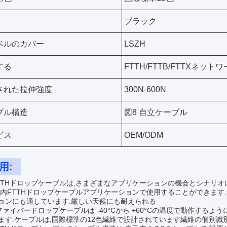
ブラック
ベルのカバー
LSZH
する
FTTH/FTTB/FTTXネッ
された拉伸強度
300N-600N
ブル構造
図8 自立ケーブル
ビス
OEM/ODM
用:
TTHドロップケーブルは,さまざまなアプリケーションの機会とシナリオ
屋内FTTHドロップケーブルアプリケーションで使用することができます
ョンにも適しています.厳しい天候にも耐えられる
Hファイバードロップケーブルは -40°Cから +60°Cの温度で動作する
ます.ケーブルは,国際標準の12色繊維で設計されています繊維の個別識