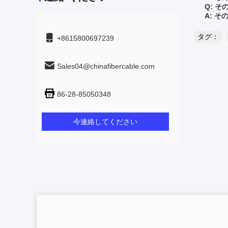
Q: そ
A: そ
タグ：
+8615800697239
Sales04@chinafibercable.com
86-28-85050348
今連絡してください