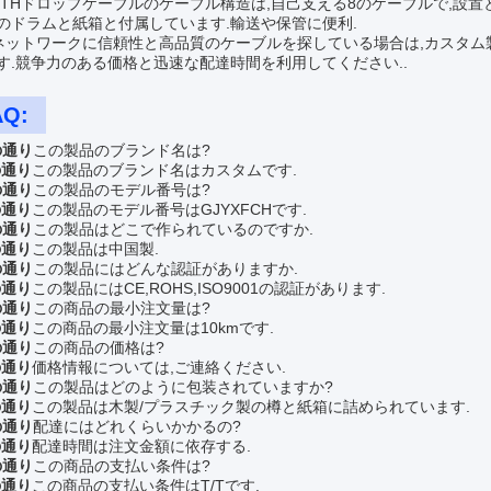
TTHドロップケーブルのケーブル構造は,自己支える8のケーブルで,設
のドラムと紙箱と付属しています.輸送や保管に便利.
ネットワークに信頼性と高品質のケーブルを探している場合は,カスタム製のGJYXFC
す.競争力のある価格と迅速な配達時間を利用してください..
AQ:
の通り
この製品のブランド名は?
の通り
この製品のブランド名はカスタムです.
の通り
この製品のモデル番号は?
の通り
この製品のモデル番号はGJYXFCHです.
の通り
この製品はどこで作られているのですか.
の通り
この製品は中国製.
の通り
この製品にはどんな認証がありますか.
の通り
この製品にはCE,ROHS,ISO9001の認証があります.
の通り
この商品の最小注文量は?
の通り
この商品の最小注文量は10kmです.
の通り
この商品の価格は?
の通り
価格情報については,ご連絡ください.
の通り
この製品はどのように包装されていますか?
の通り
この製品は木製/プラスチック製の樽と紙箱に詰められています.
の通り
配達にはどれくらいかかるの?
の通り
配達時間は注文金額に依存する.
の通り
この商品の支払い条件は?
の通り
この商品の支払い条件はT/Tです.