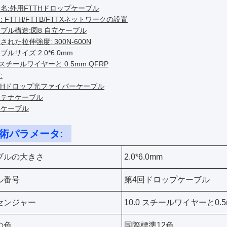
名:外用FTTHドロップケーブル
: FTTH/FTTB/FTTXネットワークの設置
ブル構造:図8 自立ケーブル
された拉伸強度: 300N-600N
ブルサイズ:2.0*6.0mm
0 スチールワイヤーと 0.5mm QFRP
:
THドロップ光ファイバーケーブル
ンテナケーブル
火ケーブル
術パラメータ:
ブルの大きさ
2.0*6.0mm
ル番号
第4回ドロップケーブル
センジャー
10.0 スチールワイヤーと0.5
の色
国際標準12色