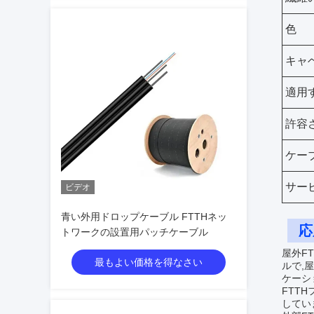
色
キャ
適用
許容
ケー
サー
ビデオ
青い外用ドロップケーブル FTTHネッ
応
トワークの設置用パッチケーブル
屋外F
最もよい価格を得なさい
ルで,
ケーシ
FTT
してい