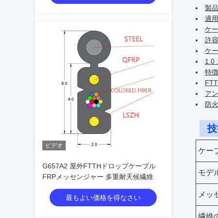
製品
適用
ケー
許容
ケー
1.
特徴
FT
ア
防
技
ビデオ
ケー
G657A2 屋外FTTHドロップケーブル
モデ
FRPメッセンジャー 多重耐天候繊維
メッ
最もよい価格を得なさい
繊維