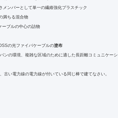
強さメンバーとして単一の繊維強化プラスチック
管の満ちる混合物
0%ケーブルの中心の詰物
ADSSの光ファイバケーブルの
塗布
パンの環境、複雑な区域のために適した長距離コミュニケーシ
しく、古い電力線の電力線が付いている同じ棒で建てなさい。