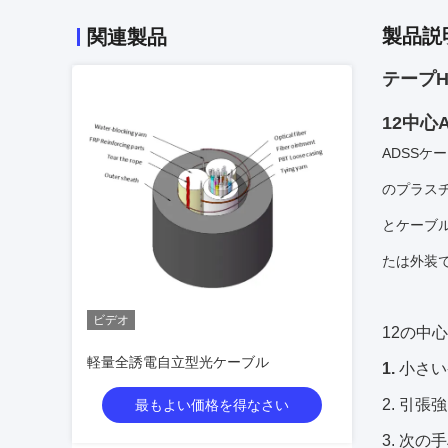
製品説
関連製品
テープH
12中心
ADSS
のプラス
とケーブ
たは外装
ビデオ
12の中
軽量全誘電自立型光ケーブル
1.
小さい
2. 引張
最もよい価格を得なさい
3. 次