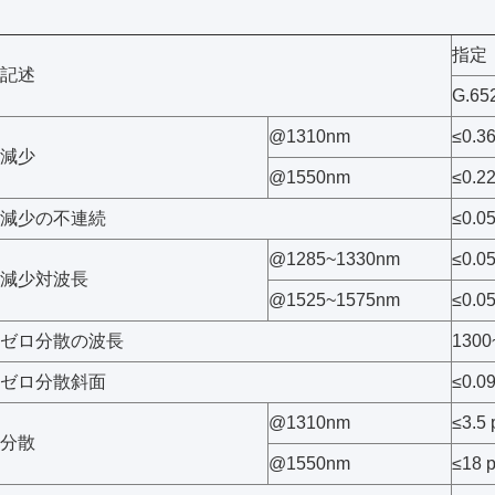
指定
記述
G.65
@1310nm
≤0.3
減少
@1550nm
≤0.2
減少の不連続
≤0.0
@1285~1330nm
≤0.0
減少対波長
@1525~1575nm
≤0.0
ゼロ分散の波長
1300
ゼロ分散斜面
≤0.0
@1310nm
≤3.5
分散
@1550nm
≤18 