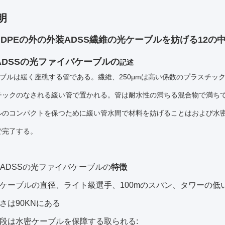
明
DPEの外の外装ADSS繊維の光ケーブルを妨げる12の中
ADSSの光ファイバケーブルの
記述
ケーブルは緩く座礁する管である。繊維、250μmは高い係数のプラスチ
チックのなされる緩い管で置かれる。管は耐水性の満ちる混合物で満ちて
ルのコンパクトを保つために緩い管水間で材料を妨げることはおよび水密
で完了する。
心ADSSの光ファイバケーブルの
特徴
ケーブルの直径、ライト級選手、100mのスパン、タワーの低
強さは90KNにある
の手段は水密ケーブルを保障する取られる: