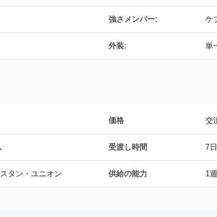
強さメンバー:
ケ
外装:
単
価格
交
受渡し時間
ム
7
供給の能力
ウェスタン・ユニオン
1