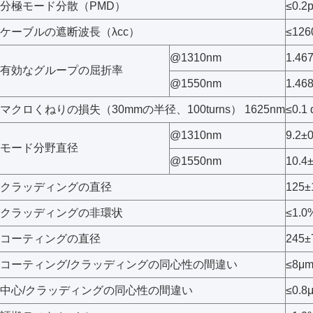
分極モード分散（PMD）
≤0.2
ケーブルの遮断波長（λcc）
≤126
@1310nm
1.46
有効なグループの屈折率
@1550nm
1.46
マクロくねりの損失（30mmの半径、100turns） 1625nm
≤0.1
@1310nm
9.2±
モード分野直径
@1550nm
10.4
クラッディングの直径
125±
クラッディングの非環状
≤1.0
コーティングの直径
245±
コーティング/クラッディングの同心性の間違い
≤8μ
中心/クラッディングの同心性の間違い
≤0.8