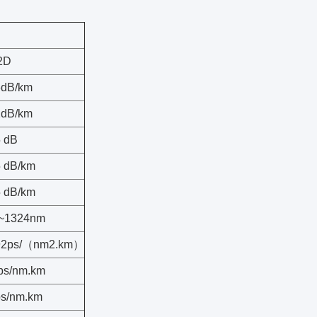
2D
6dB/km
2dB/km
5 dB
5 dB/km
5 dB/km
~1324nm
92ps/（nm2.km）
 ps/nm.km
ps/nm.km