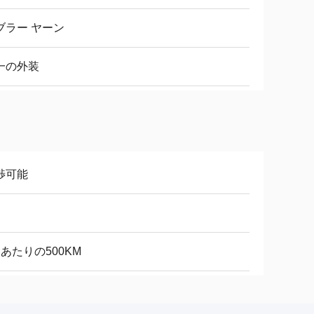
ブラー ヤーン
一の外装
渉可能
日
週あたりの500KM