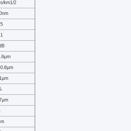
ps/km1/2
0nm
75
81
 dB
0.6μm
±0.8μm
1μm
%
7μm
m
μm