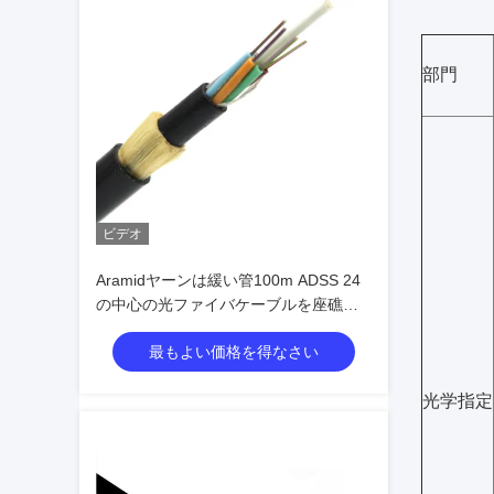
部門
ビデオ
Aramidヤーンは緩い管100m ADSS 24
の中心の光ファイバケーブルを座礁さ
せた
最もよい価格を得なさい
光学指定