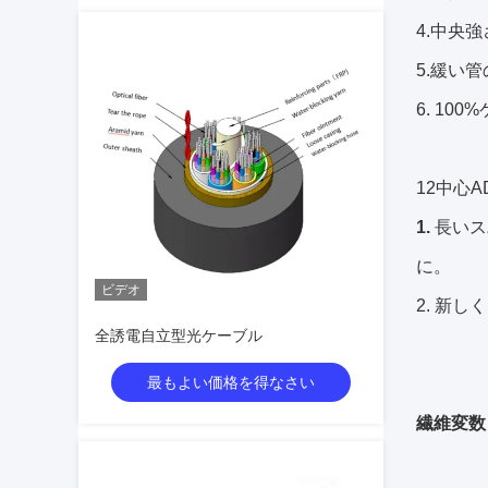
4.中央
5.緩い
6. 10
12中心
1.
長いス
に。
ビデオ
2. 新
全誘電自立型光ケーブル
最もよい価格を得なさい
繊維変数