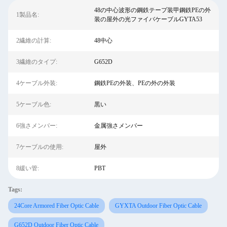
48の中心波形の鋼鉄テープ装甲鋼鉄PEの外
1製品名:
装の屋外の光ファイバケーブルGYTA53
2繊維の計算:
48中心
3繊維のタイプ:
G652D
4ケーブル外装:
鋼鉄PEの外装、PEの外の外装
5ケーブル色:
黒い
6強さメンバー:
金属強さメンバー
7ケーブルの使用:
屋外
8緩い管:
PBT
Tags:
24Core Armored Fiber Optic Cable
GYXTA Outdoor Fiber Optic Cable
G652D Outdoor Fiber Optic Cable