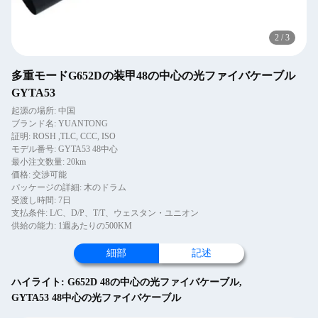
2
/
3
多重モードG652Dの装甲48の中心の光ファイバケーブル
GYTA53
起源の場所: 中国
ブランド名: YUANTONG
証明: ROSH ,TLC, CCC, ISO
モデル番号: GYTA53 48中心
最小注文数量: 20km
価格: 交渉可能
パッケージの詳細: 木のドラム
受渡し時間: 7日
支払条件: L/C、D/P、T/T、ウェスタン・ユニオン
供給の能力: 1週あたりの500KM
細部
記述
ハイライト:
G652D 48の中心の光ファイバケーブル
,
GYTA53 48中心の光ファイバケーブル