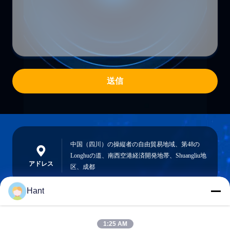
送信
中国（四川）の操縦者の自由貿易地域、第48の
Longhuの道、南西空港経済開発地帯、Shuangliu地
アドレス
区、成都
Hant
Sales03@chinafibercable.com
1:25 AM
メール